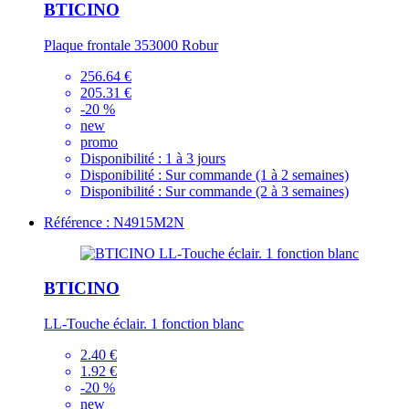
BTICINO
Plaque frontale 353000 Robur
256.64 €
205.31 €
-20 %
new
promo
Disponibilité :
1 à 3 jours
Disponibilité :
Sur commande (1 à 2 semaines)
Disponibilité :
Sur commande (2 à 3 semaines)
Référence : N4915M2N
BTICINO
LL-Touche éclair. 1 fonction blanc
2.40 €
1.92 €
-20 %
new