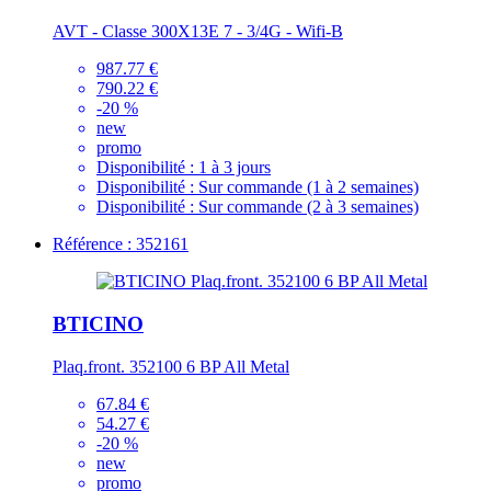
AVT - Classe 300X13E 7 - 3/4G - Wifi-B
987.77 €
790.22 €
-20 %
new
promo
Disponibilité :
1 à 3 jours
Disponibilité :
Sur commande (1 à 2 semaines)
Disponibilité :
Sur commande (2 à 3 semaines)
Référence : 352161
BTICINO
Plaq.front. 352100 6 BP All Metal
67.84 €
54.27 €
-20 %
new
promo