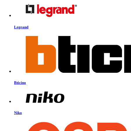
Legrand
Bticino
Niko