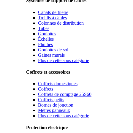
Systèmes de support de câbles
Canals de filerie
Treillis à câbles
Colonnes de distribution
Tubes
Goulottes
Échelles
Plinthes
Goulottes de sol
Gaines murals
Plus de cette sous catégorie
Coffrets et accessoires
Coffrets domestiques
Coffrets
Coffrets de comptage 25S60
Coffrets petits
Bornes de jonction
Mètres panneaux
Plus de cette sous catégorie
Protection électrique