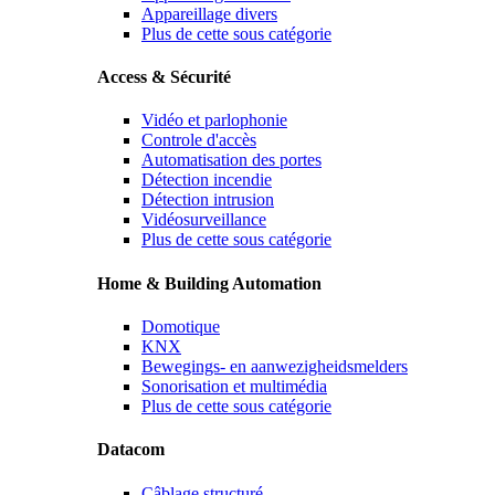
Appareillage divers
Plus de cette sous catégorie
Access & Sécurité
Vidéo et parlophonie
Controle d'accès
Automatisation des portes
Détection incendie
Détection intrusion
Vidéosurveillance
Plus de cette sous catégorie
Home & Building Automation
Domotique
KNX
Bewegings- en aanwezigheidsmelders
Sonorisation et multimédia
Plus de cette sous catégorie
Datacom
Câblage structuré