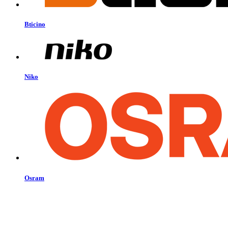
Bticino
Niko
Osram