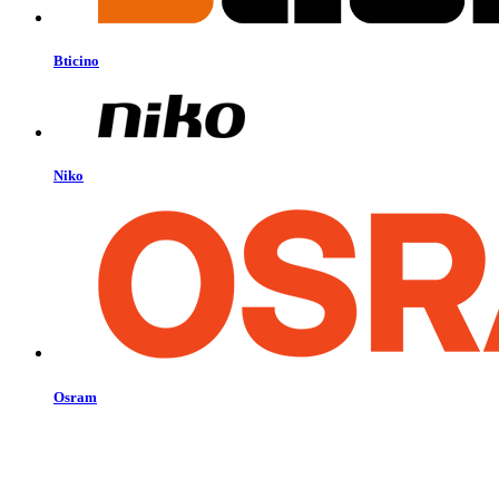
Bticino
Niko
Osram