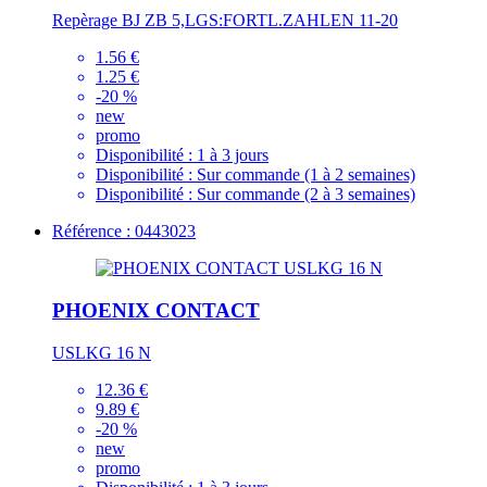
Repèrage BJ ZB 5,LGS:FORTL.ZAHLEN 11-20
1.56 €
1.25 €
-20 %
new
promo
Disponibilité :
1 à 3 jours
Disponibilité :
Sur commande (1 à 2 semaines)
Disponibilité :
Sur commande (2 à 3 semaines)
Référence : 0443023
PHOENIX CONTACT
USLKG 16 N
12.36 €
9.89 €
-20 %
new
promo