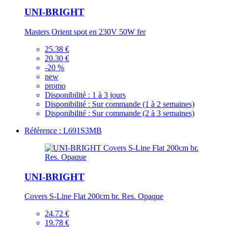
UNI-BRIGHT
Masters Orient spot en 230V 50W fer
25.38 €
20.30 €
-20 %
new
promo
Disponibilité :
1 à 3 jours
Disponibilité :
Sur commande (1 à 2 semaines)
Disponibilité :
Sur commande (2 à 3 semaines)
Référence : L691S3MB
UNI-BRIGHT
Covers S-Line Flat 200cm br. Res. Opaque
24.72 €
19.78 €