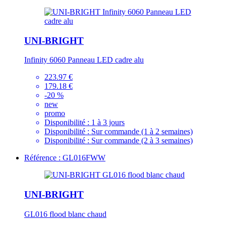
UNI-BRIGHT
Infinity 6060 Panneau LED cadre alu
223.97 €
179.18 €
-20 %
new
promo
Disponibilité :
1 à 3 jours
Disponibilité :
Sur commande (1 à 2 semaines)
Disponibilité :
Sur commande (2 à 3 semaines)
Référence : GL016FWW
UNI-BRIGHT
GL016 flood blanc chaud