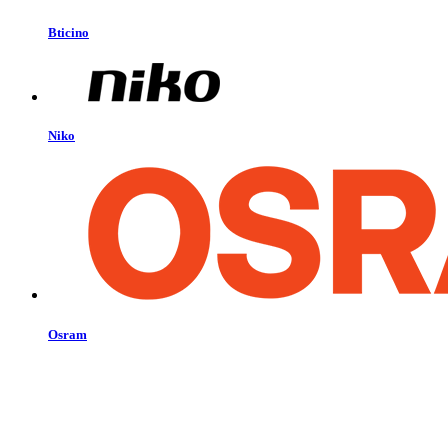
Bticino
Niko
Osram