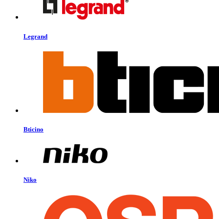
Legrand
Bticino
Niko