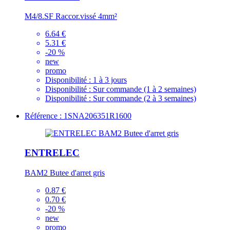
M4/8.SF Raccor.vissé 4mm²
6.64 €
5.31 €
-20 %
new
promo
Disponibilité :
1 à 3 jours
Disponibilité :
Sur commande (1 à 2 semaines)
Disponibilité :
Sur commande (2 à 3 semaines)
Référence : 1SNA206351R1600
ENTRELEC
BAM2 Butee d'arret gris
0.87 €
0.70 €
-20 %
new
promo