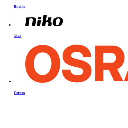
Bticino
Niko
Osram