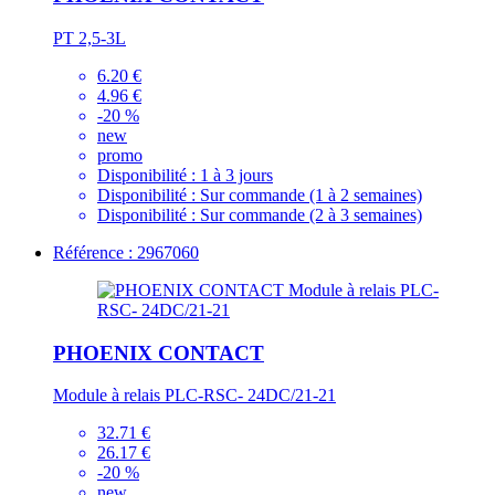
PT 2,5-3L
6.20 €
4.96 €
-20 %
new
promo
Disponibilité :
1 à 3 jours
Disponibilité :
Sur commande (1 à 2 semaines)
Disponibilité :
Sur commande (2 à 3 semaines)
Référence : 2967060
PHOENIX CONTACT
Module à relais PLC-RSC- 24DC/21-21
32.71 €
26.17 €
-20 %
new