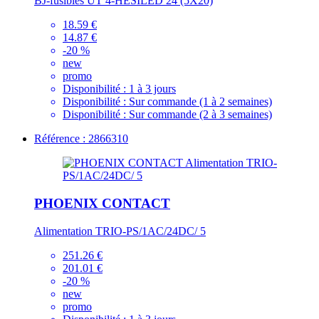
BJ-fusibles UT 4-HESILED 24 (5X20)
18.59 €
14.87 €
-20 %
new
promo
Disponibilité :
1 à 3 jours
Disponibilité :
Sur commande (1 à 2 semaines)
Disponibilité :
Sur commande (2 à 3 semaines)
Référence : 2866310
PHOENIX CONTACT
Alimentation TRIO-PS/1AC/24DC/ 5
251.26 €
201.01 €
-20 %
new
promo