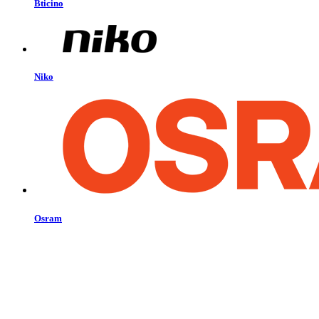
Bticino
Niko
Osram