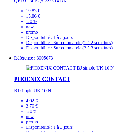
QPD C 3PE2,5 2X9-14 BK
19.83 €
15.86 €
-20 %
new
promo
Disponibilité :
1 à 3 jours
Disponibilité :
Sur commande (1 à 2 semaines)
Disponibilité :
Sur commande (2 à 3 semaines)
Référence : 3005073
PHOENIX CONTACT
BJ simple UK 10 N
4.62 €
3.70 €
-20 %
new
promo
Disponibilité :
1 à 3 jours