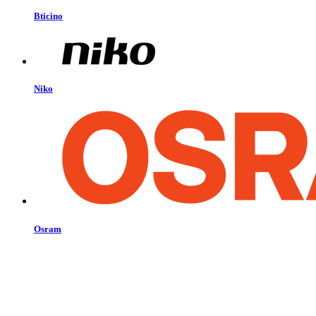
Bticino
Niko
Osram