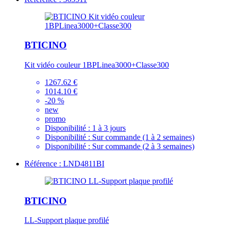
BTICINO
Kit vidéo couleur 1BPLinea3000+Classe300
1267.62 €
1014.10 €
-20 %
new
promo
Disponibilité :
1 à 3 jours
Disponibilité :
Sur commande (1 à 2 semaines)
Disponibilité :
Sur commande (2 à 3 semaines)
Référence : LND4811BI
BTICINO
LL-Support plaque profilé