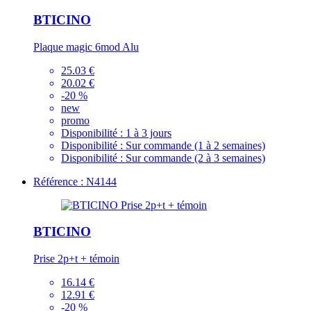
BTICINO
Plaque magic 6mod Alu
25.03 €
20.02 €
-20 %
new
promo
Disponibilité :
1 à 3 jours
Disponibilité :
Sur commande (1 à 2 semaines)
Disponibilité :
Sur commande (2 à 3 semaines)
Référence : N4144
BTICINO
Prise 2p+t + témoin
16.14 €
12.91 €
-20 %