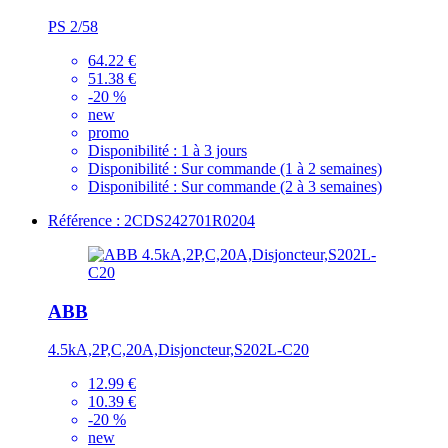
PS 2/58
64.22 €
51.38 €
-20 %
new
promo
Disponibilité :
1 à 3 jours
Disponibilité :
Sur commande (1 à 2 semaines)
Disponibilité :
Sur commande (2 à 3 semaines)
Référence : 2CDS242701R0204
ABB
4.5kA,2P,C,20A,Disjoncteur,S202L-C20
12.99 €
10.39 €
-20 %
new