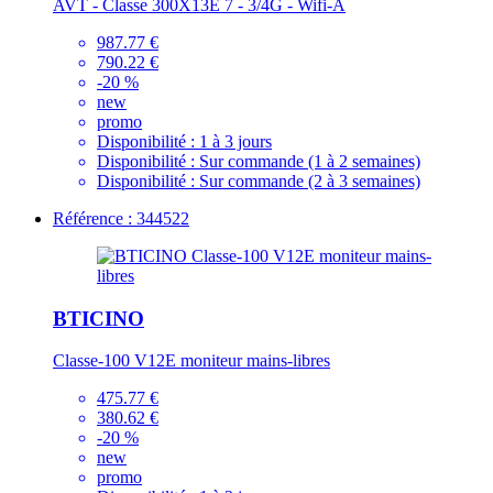
AVT - Classe 300X13E 7 - 3/4G - Wifi-A
987.77 €
790.22 €
-20 %
new
promo
Disponibilité :
1 à 3 jours
Disponibilité :
Sur commande (1 à 2 semaines)
Disponibilité :
Sur commande (2 à 3 semaines)
Référence : 344522
BTICINO
Classe-100 V12E moniteur mains-libres
475.77 €
380.62 €
-20 %
new
promo