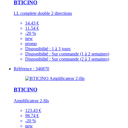
BTICINO
LL complete double 2 directions
14.43 €
11.54 €
-20 %
new
promo
Disponibilité :
1 à 3 jours
Disponibilité :
Sur commande (1 à 2 semaines)
Disponibilité :
Sur commande (2 à 3 semaines)
Référence : 346870
BTICINO
Amplificateur 2-fils
123.43 €
98.74 €
-20 %
new