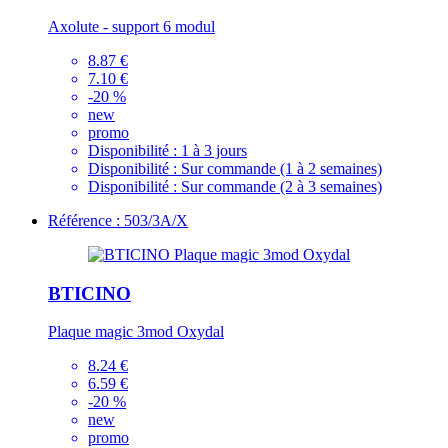
Axolute - support 6 modul
8.87 €
7.10 €
-20 %
new
promo
Disponibilité :
1 à 3 jours
Disponibilité :
Sur commande (1 à 2 semaines)
Disponibilité :
Sur commande (2 à 3 semaines)
Référence : 503/3A/X
BTICINO
Plaque magic 3mod Oxydal
8.24 €
6.59 €
-20 %
new
promo