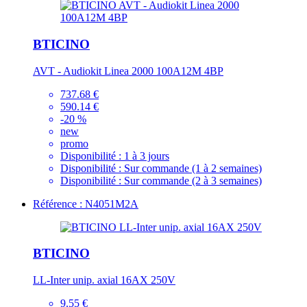
BTICINO
AVT - Audiokit Linea 2000 100A12M 4BP
737.68 €
590.14 €
-20 %
new
promo
Disponibilité :
1 à 3 jours
Disponibilité :
Sur commande (1 à 2 semaines)
Disponibilité :
Sur commande (2 à 3 semaines)
Référence : N4051M2A
BTICINO
LL-Inter unip. axial 16AX 250V
9.55 €