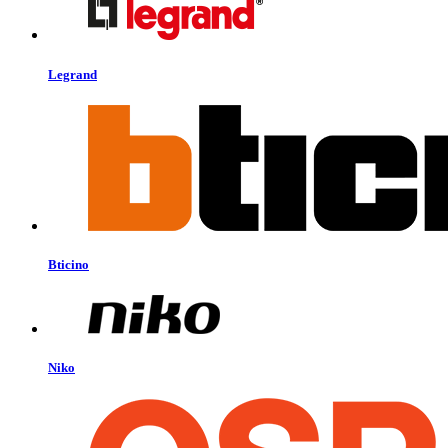
Legrand
Bticino
Niko