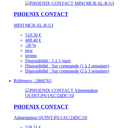
PHOENIX CONTACT
MINI MCR-SL-R-UI
510.50 €
408.40 €
-20 %
new
promo
Disponibilité :
1 à 3 jours
Disponibilité :
Sur commande (1 à 2 semaines)
Disponibilité :
Sur commande (2 à 3 semaines)
Référence : 2866763
PHOENIX CONTACT
Alimentation QUINT-PS/1AC/24DC/10
529.31 €