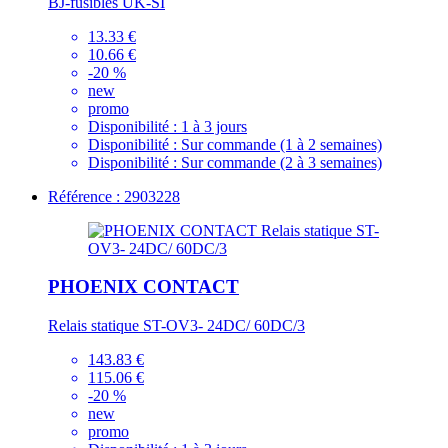
BJ-fusibles UK-SI
13.33 €
10.66 €
-20 %
new
promo
Disponibilité :
1 à 3 jours
Disponibilité :
Sur commande (1 à 2 semaines)
Disponibilité :
Sur commande (2 à 3 semaines)
Référence : 2903228
PHOENIX CONTACT
Relais statique ST-OV3- 24DC/ 60DC/3
143.83 €
115.06 €
-20 %
new
promo