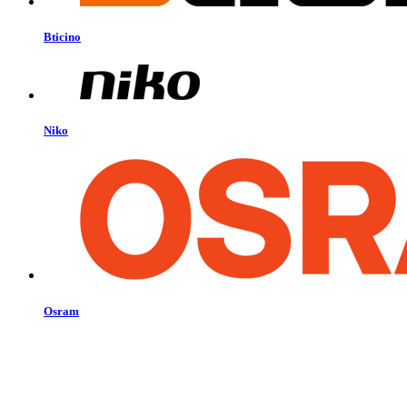
Bticino
Niko
Osram