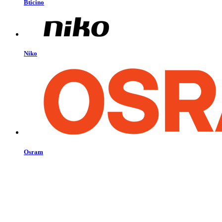
Bticino
Niko
Osram