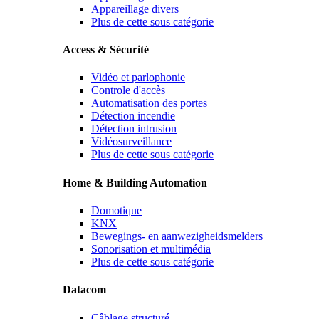
Appareillage divers
Plus de cette sous catégorie
Access & Sécurité
Vidéo et parlophonie
Controle d'accès
Automatisation des portes
Détection incendie
Détection intrusion
Vidéosurveillance
Plus de cette sous catégorie
Home & Building Automation
Domotique
KNX
Bewegings- en aanwezigheidsmelders
Sonorisation et multimédia
Plus de cette sous catégorie
Datacom
Câblage structuré