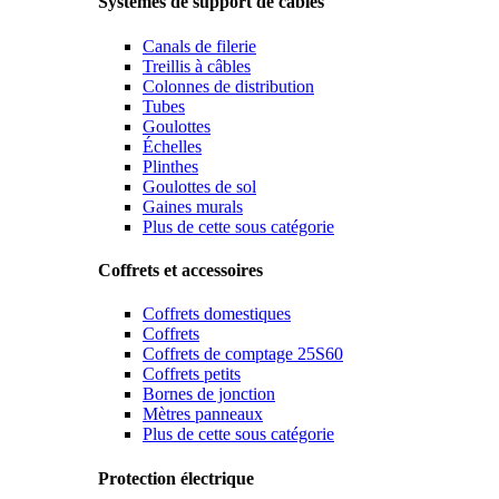
Systèmes de support de câbles
Canals de filerie
Treillis à câbles
Colonnes de distribution
Tubes
Goulottes
Échelles
Plinthes
Goulottes de sol
Gaines murals
Plus de cette sous catégorie
Coffrets et accessoires
Coffrets domestiques
Coffrets
Coffrets de comptage 25S60
Coffrets petits
Bornes de jonction
Mètres panneaux
Plus de cette sous catégorie
Protection électrique