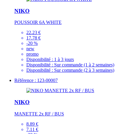
NIKO
POUSSOIR 6A WHITE
22.23 €
17.78 €
-20 %
new
promo
Disponibilité :
1 à 3 jours
Disponibilité :
Sur commande (1 à 2 semaines)
Disponibilité :
Sur commande (2 à 3 semaines)
Référence : 123-00007
NIKO
MANETTE 2x RF / BUS
8.89 €
7.11 €