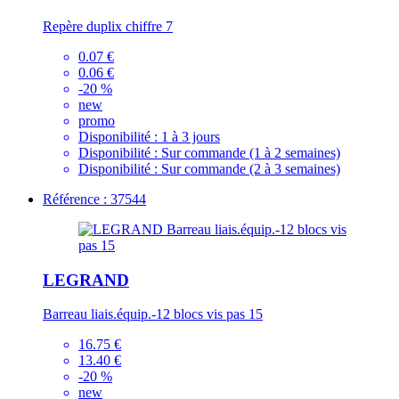
Repère duplix chiffre 7
0.07 €
0.06 €
-20 %
new
promo
Disponibilité :
1 à 3 jours
Disponibilité :
Sur commande (1 à 2 semaines)
Disponibilité :
Sur commande (2 à 3 semaines)
Référence : 37544
LEGRAND
Barreau liais.équip.-12 blocs vis pas 15
16.75 €
13.40 €
-20 %
new