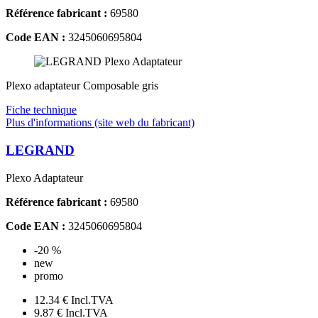
Référence fabricant :
69580
Code EAN :
3245060695804
Plexo adaptateur Composable gris
Fiche technique
Plus d'informations (site web du fabricant)
LEGRAND
Plexo Adaptateur
Référence fabricant :
69580
Code EAN :
3245060695804
-20 %
new
promo
12.34 €
Incl.TVA
9.87 €
Incl.TVA