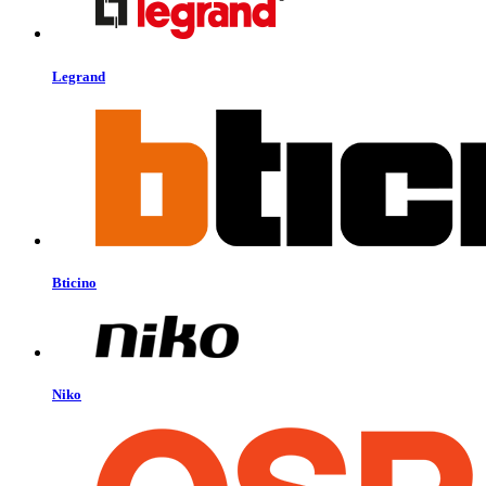
Legrand
Bticino
Niko