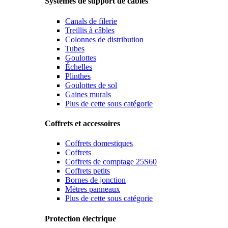
Systèmes de support de câbles
Canals de filerie
Treillis à câbles
Colonnes de distribution
Tubes
Goulottes
Échelles
Plinthes
Goulottes de sol
Gaines murals
Plus de cette sous catégorie
Coffrets et accessoires
Coffrets domestiques
Coffrets
Coffrets de comptage 25S60
Coffrets petits
Bornes de jonction
Mètres panneaux
Plus de cette sous catégorie
Protection électrique