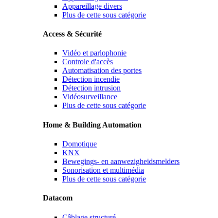
Appareillage divers
Plus de cette sous catégorie
Access & Sécurité
Vidéo et parlophonie
Controle d'accès
Automatisation des portes
Détection incendie
Détection intrusion
Vidéosurveillance
Plus de cette sous catégorie
Home & Building Automation
Domotique
KNX
Bewegings- en aanwezigheidsmelders
Sonorisation et multimédia
Plus de cette sous catégorie
Datacom
Câblage structuré