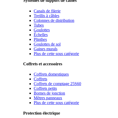
Systèmes de support de câbles
Canals de filerie
Treillis à câbles
Colonnes de distribution
Tubes
Goulottes
Échelles
Plinthes
Goulottes de sol
Gaines murals
Plus de cette sous catégorie
Coffrets et accessoires
Coffrets domestiques
Coffrets
Coffrets de comptage 25S60
Coffrets petits
Bornes de jonction
Mètres panneaux
Plus de cette sous catégorie
Protection électrique