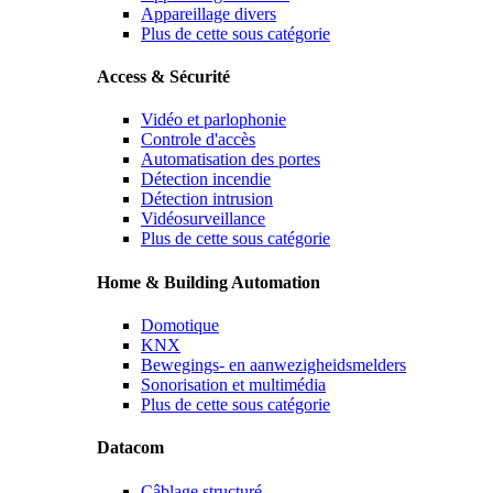
Appareillage divers
Plus de cette sous catégorie
Access & Sécurité
Vidéo et parlophonie
Controle d'accès
Automatisation des portes
Détection incendie
Détection intrusion
Vidéosurveillance
Plus de cette sous catégorie
Home & Building Automation
Domotique
KNX
Bewegings- en aanwezigheidsmelders
Sonorisation et multimédia
Plus de cette sous catégorie
Datacom
Câblage structuré