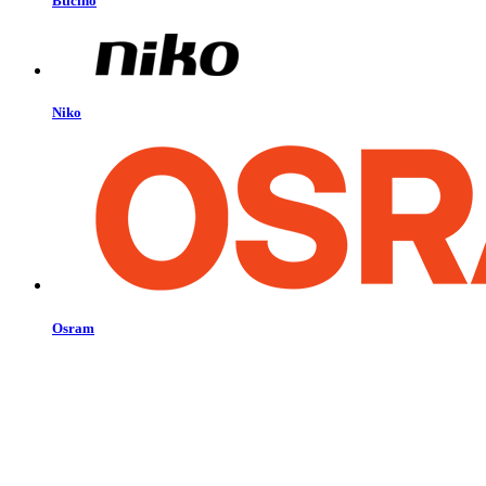
Bticino
Niko
Osram