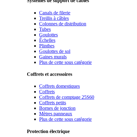
Systèmes de support de câbles
Canals de filerie
Treillis à câbles
Colonnes de distribution
Tubes
Goulottes
Échelles
Plinthes
Goulottes de sol
Gaines murals
Plus de cette sous catégorie
Coffrets et accessoires
Coffrets domestiques
Coffrets
Coffrets de comptage 25S60
Coffrets petits
Bornes de jonction
Mètres panneaux
Plus de cette sous catégorie
Protection électrique