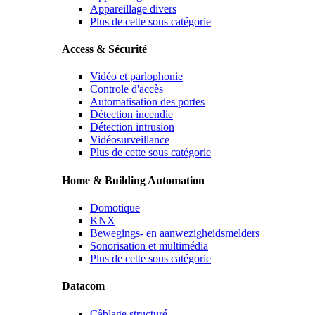
Appareillage divers
Plus de cette sous catégorie
Access & Sécurité
Vidéo et parlophonie
Controle d'accès
Automatisation des portes
Détection incendie
Détection intrusion
Vidéosurveillance
Plus de cette sous catégorie
Home & Building Automation
Domotique
KNX
Bewegings- en aanwezigheidsmelders
Sonorisation et multimédia
Plus de cette sous catégorie
Datacom
Câblage structuré