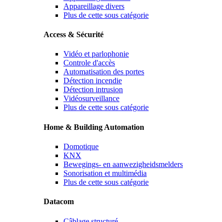
Appareillage divers
Plus de cette sous catégorie
Access & Sécurité
Vidéo et parlophonie
Controle d'accès
Automatisation des portes
Détection incendie
Détection intrusion
Vidéosurveillance
Plus de cette sous catégorie
Home & Building Automation
Domotique
KNX
Bewegings- en aanwezigheidsmelders
Sonorisation et multimédia
Plus de cette sous catégorie
Datacom
Câblage structuré