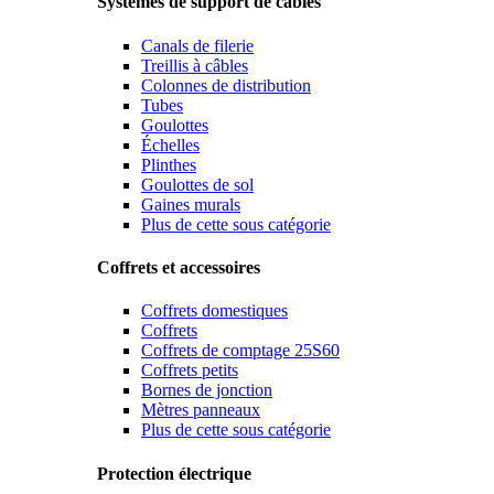
Systèmes de support de câbles
Canals de filerie
Treillis à câbles
Colonnes de distribution
Tubes
Goulottes
Échelles
Plinthes
Goulottes de sol
Gaines murals
Plus de cette sous catégorie
Coffrets et accessoires
Coffrets domestiques
Coffrets
Coffrets de comptage 25S60
Coffrets petits
Bornes de jonction
Mètres panneaux
Plus de cette sous catégorie
Protection électrique