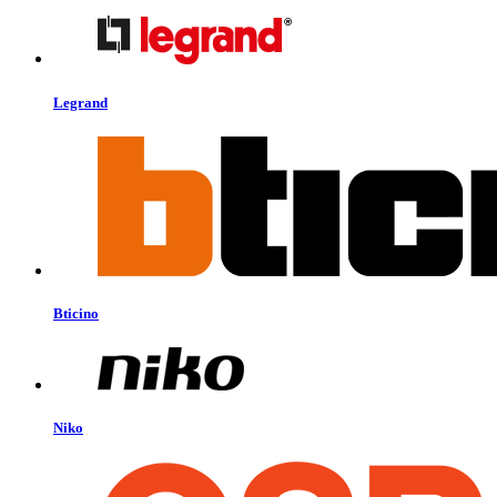
Legrand
Bticino
Niko