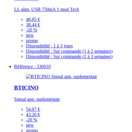
LL alim. USB 750mA 1 mod Tech
48.05 €
38.44 €
-20 %
new
promo
Disponibilité :
1 à 3 jours
Disponibilité :
Sur commande (1 à 2 semaines)
Disponibilité :
Sur commande (2 à 3 semaines)
Référence : 336910
BTICINO
Signal app. suplementair
54.07 €
43.26 €
-20 %
new
promo