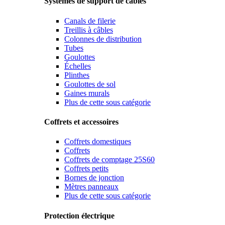
Systèmes de support de câbles
Canals de filerie
Treillis à câbles
Colonnes de distribution
Tubes
Goulottes
Échelles
Plinthes
Goulottes de sol
Gaines murals
Plus de cette sous catégorie
Coffrets et accessoires
Coffrets domestiques
Coffrets
Coffrets de comptage 25S60
Coffrets petits
Bornes de jonction
Mètres panneaux
Plus de cette sous catégorie
Protection électrique