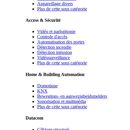
Appareillage divers
Plus de cette sous catégorie
Access & Sécurité
Vidéo et parlophonie
Controle d'accès
Automatisation des portes
Détection incendie
Détection intrusion
Vidéosurveillance
Plus de cette sous catégorie
Home & Building Automation
Domotique
KNX
Bewegings- en aanwezigheidsmelders
Sonorisation et multimédia
Plus de cette sous catégorie
Datacom
Câblage structuré