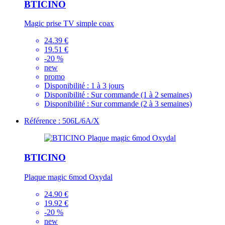
BTICINO
Magic prise TV simple coax
24.39 €
19.51 €
-20 %
new
promo
Disponibilité :
1 à 3 jours
Disponibilité :
Sur commande (1 à 2 semaines)
Disponibilité :
Sur commande (2 à 3 semaines)
Référence : 506L/6A/X
BTICINO
Plaque magic 6mod Oxydal
24.90 €
19.92 €
-20 %
new