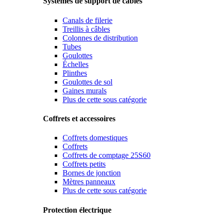
Systèmes de support de câbles
Canals de filerie
Treillis à câbles
Colonnes de distribution
Tubes
Goulottes
Échelles
Plinthes
Goulottes de sol
Gaines murals
Plus de cette sous catégorie
Coffrets et accessoires
Coffrets domestiques
Coffrets
Coffrets de comptage 25S60
Coffrets petits
Bornes de jonction
Mètres panneaux
Plus de cette sous catégorie
Protection électrique