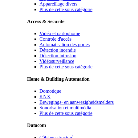
Appareillage divers
Plus de cette sous catégorie
Access & Sécurité
Vidéo et parlophonie
Controle d'accès
Automatisation des portes
Détection incendie
Détection intrusion
Vidéosurveillance
Plus de cette sous catégorie
Home & Building Automation
Domotique
KNX
Bewegings- en aanwezigheidsmelders
Sonorisation et multimédia
Plus de cette sous catégorie
Datacom
Câblage structuré