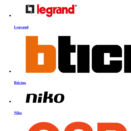
Legrand
Bticino
Niko